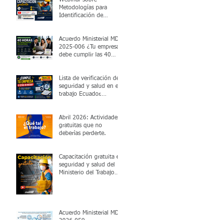
Metodologías para
Identificación de
Peligros y Evaluación de
Riesgos Laborales
Acuerdo Ministerial MDT-
2025-006 ¿Tu empresa
n
debe cumplir las 40
horas de capacitación
obligatoria?
Lista de verificación de
seguridad y salud en el
trabajo Ecuador.
Dashboard de
cumplimiento legal.
Valida en 5 minutos si
Abril 2026: Actividades
cumples con el MDT.
gratuitas que no
deberías perderte.
Capacitación gratuita en
seguridad y salud del
Ministerio del Trabajo
jo
viernes 27 de marzo
2026 15:00
Acuerdo Ministerial MDT-