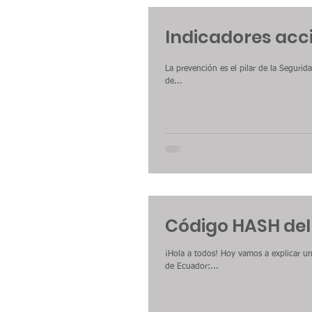
Indicadores acci
La prevención es el pilar de la Segurid
de...
Código HASH del 
¡Hola a todos! Hoy vamos a explicar un
de Ecuador:...