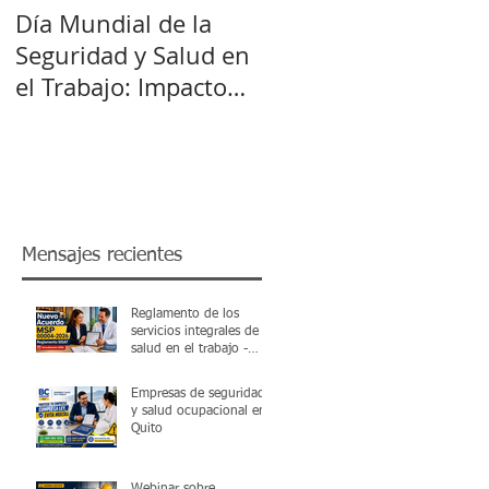
Día Mundial de la
Seguridad y Salud en
so
el Trabajo: Impacto
del Cambio Climático
Mensajes recientes
o
Reglamento de los
servicios integrales de
salud en el trabajo -
SISAT Acuerdo MSP
00004-2026
Empresas de seguridad
a
y salud ocupacional en
o
Quito
Webinar sobre