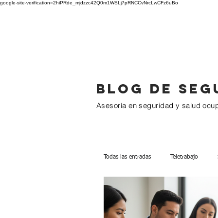
google-site-verification=2hiPRde_mjdzzc42Q0m1WSLj7pRNCCvNrcLwCFz6uBo
BC GROUP
Blog de seg
Asesoría en seguridad y salud ocu
Todas las entradas
Teletrabajo
1 a 10 Trabajadores
Más de 1