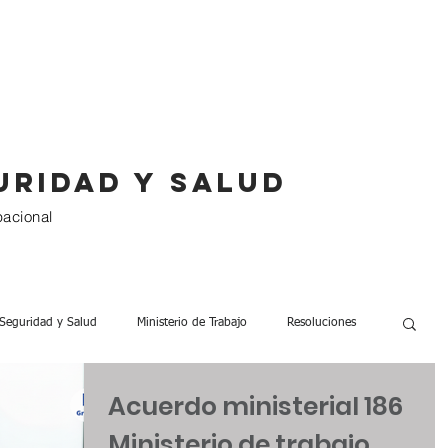
Servicios
Paquetes
Clientes
uridad y salud
pacional
Seguridad y Salud
Ministerio de Trabajo
Resoluciones
Acuerdo ministerial 186
0 Trabajadores
Seguridad Laboral
Listas de Verificación
Ministerio de trabajo