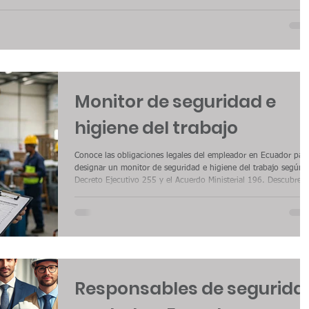
Monitor de seguridad e
higiene del trabajo
Conoce las obligaciones legales del empleador en Ecuador par
designar un monitor de seguridad e higiene del trabajo según e
Decreto Ejecutivo 255 y el Acuerdo Ministerial 196. Descubre
quién debe cumplir este rol, qué funciones tiene y cómo
garantizar la prevención de riesgos laborales en micro y
pequeñas empresas. Esta información es clave para cumplir co
la normativa vigente y evitar sanciones.
Responsables de segurida