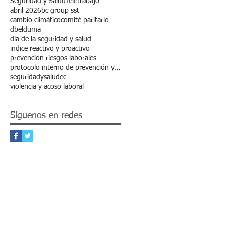
Seguridad y Salud
Teletrabajo
n
abril 2026
bc group sst
cambio climático
comité paritario
dbelduma
día de la seguridad y salud
indice reactivo y proactivo
prevencion riesgos laborales
protocolo interno de prevención y erradicación de la discriminación
seguridadysaludec
violencia y acoso laboral
Siguenos en redes
os