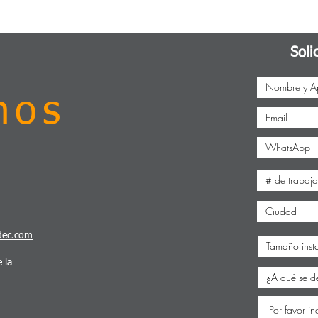
Soli
nos
dec.com
 la