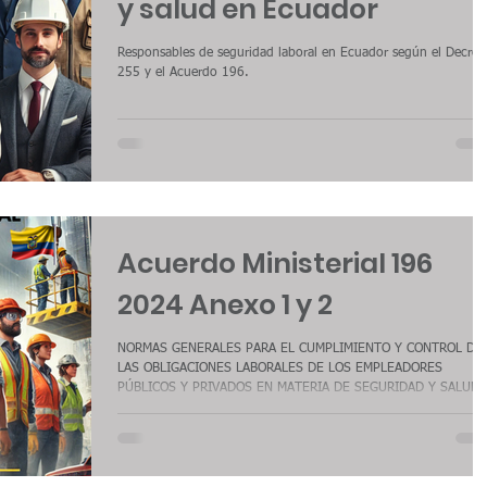
y salud en Ecuador
Responsables de seguridad laboral en Ecuador según el Decret
255 y el Acuerdo 196.
Acuerdo Ministerial 196
2024 Anexo 1 y 2
NORMAS GENERALES PARA EL CUMPLIMIENTO Y CONTROL DE
LAS OBLIGACIONES LABORALES DE LOS EMPLEADORES
PÚBLICOS Y PRIVADOS EN MATERIA DE SEGURIDAD Y SALUD
EN EL TRABAJO. El Ministerio de Trabajo de Ecuador ha emitid
el Acuerdo Ministerial Nro. MDT-2024-196, un documento clav
que introduce actualizaciones en las normas de seguridad y
salud ocupacional, consolidando una estructura normativa más
sólida para la protección de los trabajadores y la mejora de las