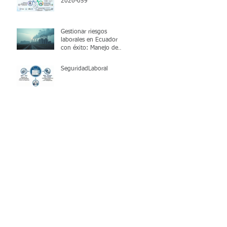
2026-059
Gestionar riesgos
laborales en Ecuador
con éxito: Manejo de
riesgos ocupacionales
SeguridadLaboral
a
l
n
d