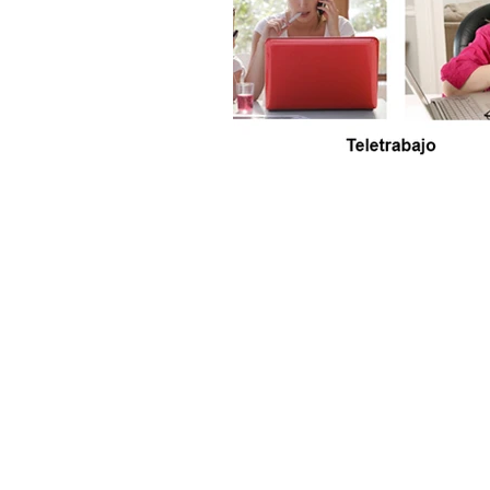
Ergonomía
IESS Riesgos del 
Webinar
Ministerio de salud 