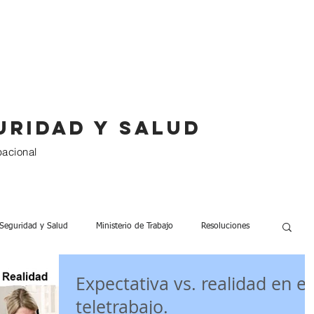
Servicios
Paquetes
Clientes
uridad y salud
pacional
Seguridad y Salud
Ministerio de Trabajo
Resoluciones
Expectativa vs. realidad en el
0 Trabajadores
Seguridad Laboral
Listas de Verificación
teletrabajo.