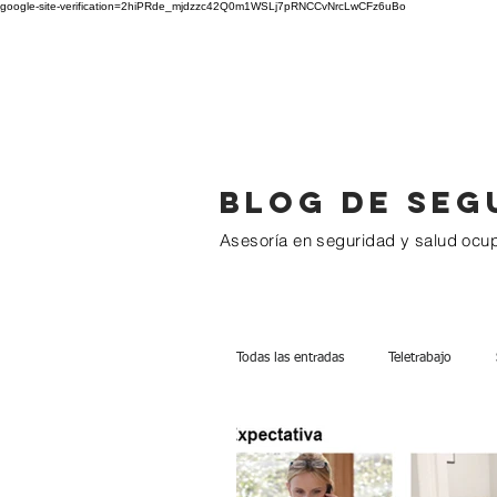
google-site-verification=2hiPRde_mjdzzc42Q0m1WSLj7pRNCCvNrcLwCFz6uBo
BC GROUP
Blog de seg
Asesoría en seguridad y salud ocu
Todas las entradas
Teletrabajo
1 a 10 Trabajadores
Más de 1