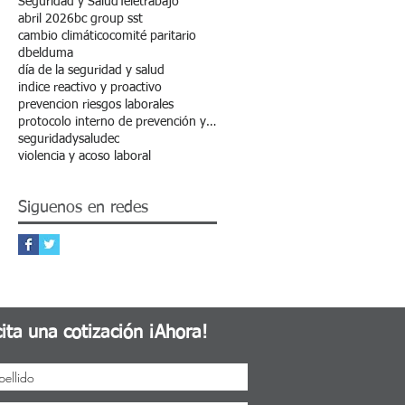
Seguridad y Salud
Teletrabajo
abril 2026
bc group sst
cambio climático
comité paritario
dbelduma
día de la seguridad y salud
indice reactivo y proactivo
prevencion riesgos laborales
protocolo interno de prevención y erradicación de la discriminación
seguridadysaludec
violencia y acoso laboral
Siguenos en redes
cita una cotización ¡Ahora!