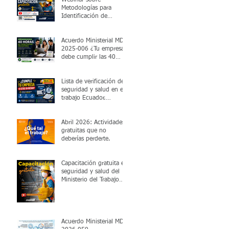
Metodologías para
Identificación de
Peligros y Evaluación de
Riesgos Laborales
Acuerdo Ministerial MDT-
2025-006 ¿Tu empresa
debe cumplir las 40
horas de capacitación
obligatoria?
Lista de verificación de
seguridad y salud en el
trabajo Ecuador.
Dashboard de
cumplimiento legal.
Valida en 5 minutos si
Abril 2026: Actividades
cumples con el MDT.
gratuitas que no
deberías perderte.
Capacitación gratuita en
seguridad y salud del
Ministerio del Trabajo
viernes 27 de marzo
2026 15:00
Acuerdo Ministerial MDT-