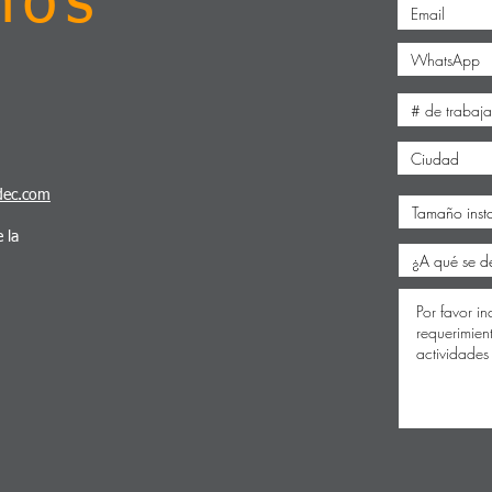
nos
dec.com
 la