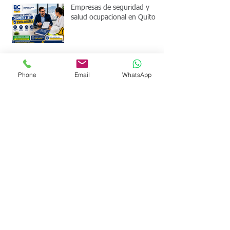
integrales de salud en el
trabajo -SISAT Acuerdo MSP
00004-2026
Empresas de seguridad y
salud ocupacional en Quito
Phone
Email
WhatsApp
Webinar sobre Metodologías
para Identificación de Peligros
y Evaluación de Riesgos
Laborales
Acuerdo Ministerial MDT-
2025-006 ¿Tu empresa debe
cumplir las 40 horas de
capacitación obligatoria?
Lista de verificación de
seguridad y salud en el
trabajo Ecuador. Dashboard
de cumplimiento legal. Valida