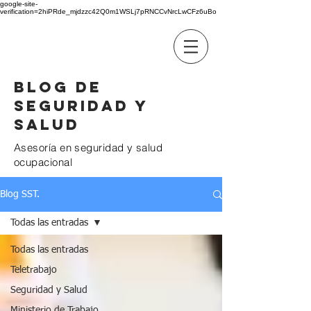
google-site-
verification=2hiPRde_mjdzzc42Q0m1WSLj7pRNCCvNrcLwCFz6uBo
BC GROUP
Blog de
seguridad y
salud
Asesoría en seguridad y salud
ocupacional
Blog SST.
Todas las entradas
Todas las entradas
Teletrabajo
Seguridad y Salud
Ministerio de Trabajo