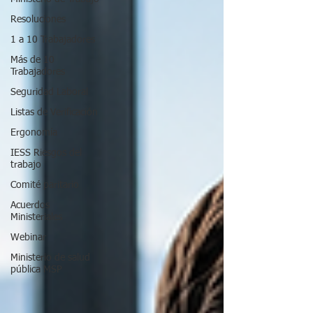
Resoluciones
1 a 10 Trabajadores
Más de 10
Trabajadores
Seguridad Laboral
Listas de Verificación
Ergonomía
IESS Riesgos del
trabajo
Comité paritario
Acuerdos
Ministeriales
Webinar
Ministerio de salud
pública MSP