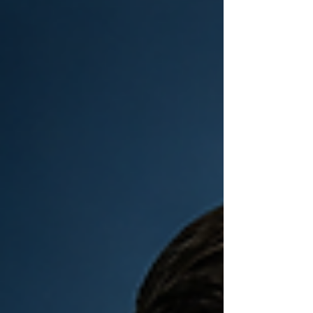
evaluación de riesgos laborales, dirigido a empresas,
profesionales SST y público en general. La capacitación
será transmitida en vivo por YouTube y abordará
herramientas prácticas para fortalecer la prevención y el
cumplimiento de la normativa de seguridad y salud en el
trabajo.