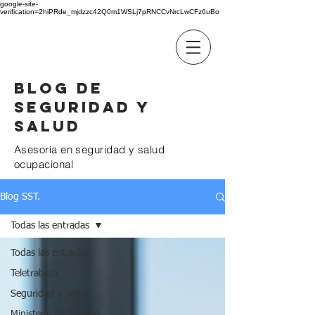
google-site-
verification=2hiPRde_mjdzzc42Q0m1WSLj7pRNCCvNrcLwCFz6uBo
BC GROUP
Blog de
seguridad y
salud
Asesoría en seguridad y salud
ocupacional
Blog SST.
Todas las entradas
Todas las entradas
Teletrabajo
Seguridad y Salud
Ministerio de Trabajo