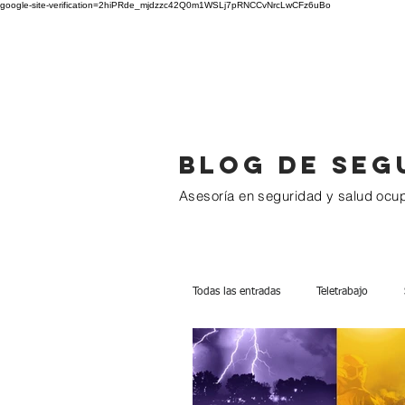
google-site-verification=2hiPRde_mjdzzc42Q0m1WSLj7pRNCCvNrcLwCFz6uBo
BC GROUP
Blog de seg
Asesoría en seguridad y salud ocu
Todas las entradas
Teletrabajo
1 a 10 Trabajadores
Más de 1