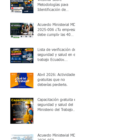
Metodologías para
Identificación de
Peligros y Evaluación de
Riesgos Laborales
Acuerdo Ministerial MDT-
2025-006 ¿Tu empresa
debe cumplir las 40
horas de capacitación
obligatoria?
Lista de verificación de
seguridad y salud en el
trabajo Ecuador.
Dashboard de
cumplimiento legal.
Valida en 5 minutos si
Abril 2026: Actividades
cumples con el MDT.
gratuitas que no
deberías perderte.
Capacitación gratuita en
seguridad y salud del
Ministerio del Trabajo
viernes 27 de marzo
2026 15:00
Acuerdo Ministerial MDT-