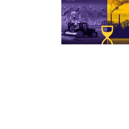
Ergonomía
IESS Riesgos del 
Webinar
Ministerio de salud 