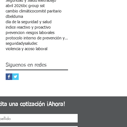
Seguridad y Salud
Teletrabajo
abril 2026
bc group sst
cambio climático
comité paritario
dbelduma
día de la seguridad y salud
indice reactivo y proactivo
prevencion riesgos laborales
protocolo interno de prevención y erradicación de la discriminación
seguridadysaludec
violencia y acoso laboral
Siguenos en redes
cita una cotización ¡Ahora!