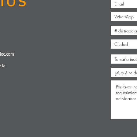
nos
dec.com
 la