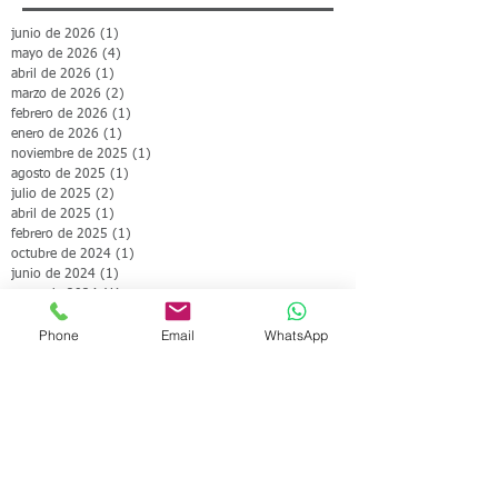
junio de 2026
(1)
1 entrada
mayo de 2026
(4)
4 entradas
abril de 2026
(1)
1 entrada
marzo de 2026
(2)
2 entradas
febrero de 2026
(1)
1 entrada
enero de 2026
(1)
1 entrada
noviembre de 2025
(1)
1 entrada
agosto de 2025
(1)
1 entrada
julio de 2025
(2)
2 entradas
abril de 2025
(1)
1 entrada
febrero de 2025
(1)
1 entrada
octubre de 2024
(1)
1 entrada
junio de 2024
(1)
1 entrada
mayo de 2024
(1)
1 entrada
abril de 2024
(1)
1 entrada
Phone
Email
WhatsApp
noviembre de 2023
(1)
1 entrada
agosto de 2023
(1)
1 entrada
marzo de 2023
(1)
1 entrada
septiembre de 2022
(1)
1 entrada
junio de 2020
(1)
1 entrada
Search By Tags