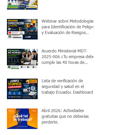
Webinar sobre Metodologías
para Identificación de Peligros
y Evaluación de Riesgos
Laborales
Acuerdo Ministerial MDT-
2025-006 ¿Tu empresa debe
cumplir las 40 horas de
capacitación obligatoria?
Lista de verificación de
seguridad y salud en el
trabajo Ecuador. Dashboard
de cumplimiento legal. Valida
en 5 minutos si cumples con
el MDT.
Abril 2026: Actividades
gratuitas que no deberías
perderte.