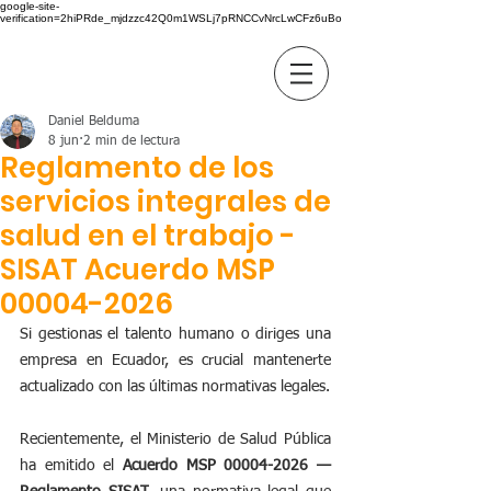
google-site-
verification=2hiPRde_mjdzzc42Q0m1WSLj7pRNCCvNrcLwCFz6uBo
BC GROUP
Daniel Belduma
8 jun
2 min de lectura
Reglamento de los
servicios integrales de
salud en el trabajo -
SISAT Acuerdo MSP
00004-2026
Si gestionas el talento humano o diriges una 
empresa en Ecuador, es crucial mantenerte 
actualizado con las últimas normativas legales. 
Recientemente, el Ministerio de Salud Pública 
ha emitido el 
Acuerdo MSP 00004-2026 — 