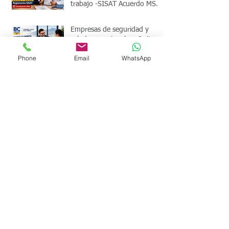
trabajo -SISAT Acuerdo MSP
00004-2026
Empresas de seguridad y
salud ocupacional en Quito
Phone
Email
WhatsApp
Webinar sobre Metodologías
para Identificación de Peligros
y Evaluación de Riesgos
Laborales
Acuerdo Ministerial MDT-
2025-006 ¿Tu empresa debe
cumplir las 40 horas de
capacitación obligatoria?
Lista de verificación de
seguridad y salud en el
trabajo Ecuador. Dashboard
de cumplimiento legal. Valida
en 5 minutos si cumples con