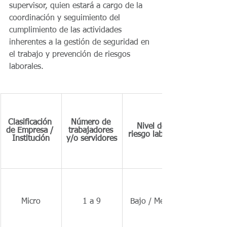
supervisor, quien estará a cargo de la 
coordinación y seguimiento del 
cumplimiento de las actividades 
inherentes a la gestión de seguridad en 
el trabajo y prevención de riesgos 
laborales.
Clasificación 
Número de 
Nivel de 
de Empresa / 
trabajadores 
riesgo laboral
Institución
y/o servidores
Micro
1 a 9
Bajo / Medio