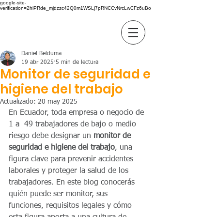
google-site-
verification=2hiPRde_mjdzzc42Q0m1WSLj7pRNCCvNrcLwCFz6uBo
BC GROUP
Daniel Belduma
19 abr 2025
5 min de lectura
Monitor de seguridad e
higiene del trabajo
Actualizado:
20 may 2025
En Ecuador, toda empresa o negocio de 
1 a  49 trabajadores de bajo o medio 
riesgo debe designar un 
monitor de 
seguridad e higiene del trabajo
, una 
figura clave para prevenir accidentes 
laborales y proteger la salud de los 
trabajadores. En este blog conocerás 
quién puede ser monitor, sus 
funciones, requisitos legales y cómo 