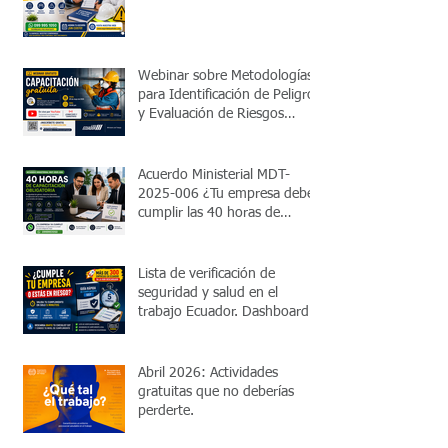
Webinar sobre Metodologías
para Identificación de Peligros
y Evaluación de Riesgos
Laborales
Acuerdo Ministerial MDT-
2025-006 ¿Tu empresa debe
cumplir las 40 horas de
capacitación obligatoria?
Lista de verificación de
seguridad y salud en el
trabajo Ecuador. Dashboard
de cumplimiento legal. Valida
en 5 minutos si cumples con
el MDT.
Abril 2026: Actividades
gratuitas que no deberías
perderte.