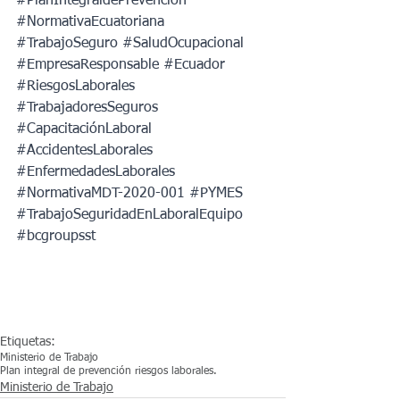
#PlanIntegraldePrevención
#NormativaEcuatoriana
#TrabajoSeguro
#SaludOcupacional
#EmpresaResponsable
#Ecuador
#RiesgosLaborales
#TrabajadoresSeguros
#CapacitaciónLaboral
#AccidentesLaborales
#EnfermedadesLaborales
#NormativaMDT
-2020-001 
#PYMES
#TrabajoSeguridadEnLaboralEquipo
#bcgroupsst
Etiquetas:
Ministerio de Trabajo
Plan integral de prevención riesgos laborales.
Ministerio de Trabajo