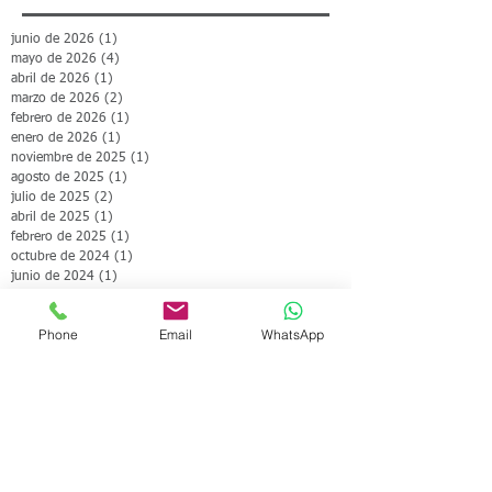
junio de 2026
(1)
1 entrada
mayo de 2026
(4)
4 entradas
abril de 2026
(1)
1 entrada
marzo de 2026
(2)
2 entradas
febrero de 2026
(1)
1 entrada
enero de 2026
(1)
1 entrada
noviembre de 2025
(1)
1 entrada
agosto de 2025
(1)
1 entrada
julio de 2025
(2)
2 entradas
abril de 2025
(1)
1 entrada
febrero de 2025
(1)
1 entrada
octubre de 2024
(1)
1 entrada
junio de 2024
(1)
1 entrada
mayo de 2024
(1)
1 entrada
abril de 2024
(1)
1 entrada
Phone
Email
WhatsApp
noviembre de 2023
(1)
1 entrada
agosto de 2023
(1)
1 entrada
marzo de 2023
(1)
1 entrada
septiembre de 2022
(1)
1 entrada
junio de 2020
(1)
1 entrada
Search By Tags