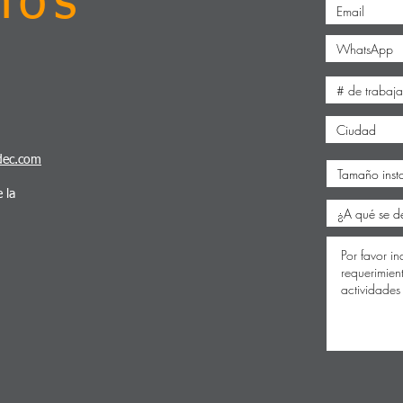
nos
dec.com
 la