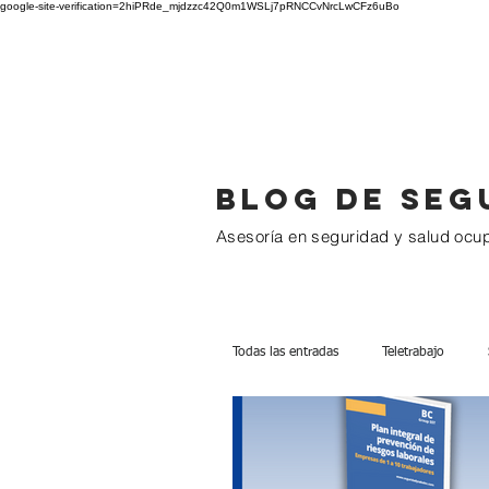
google-site-verification=2hiPRde_mjdzzc42Q0m1WSLj7pRNCCvNrcLwCFz6uBo
BC GROUP
Blog de seg
Asesoría en seguridad y salud ocu
Todas las entradas
Teletrabajo
1 a 10 Trabajadores
Más de 1