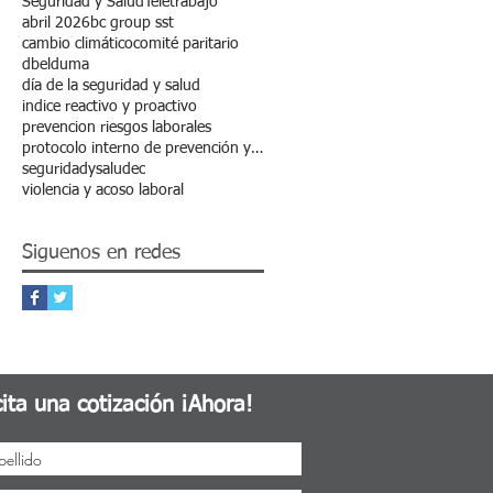
Seguridad y Salud
Teletrabajo
abril 2026
bc group sst
cambio climático
comité paritario
dbelduma
día de la seguridad y salud
indice reactivo y proactivo
prevencion riesgos laborales
protocolo interno de prevención y erradicación de la discriminación
seguridadysaludec
violencia y acoso laboral
Siguenos en redes
cita una cotización ¡Ahora!