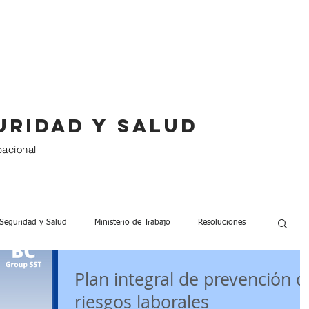
Servicios
Paquetes
Clientes
uridad y salud
pacional
Seguridad y Salud
Ministerio de Trabajo
Resoluciones
Plan integral de prevención d
0 Trabajadores
Seguridad Laboral
Listas de Verificación
riesgos laborales