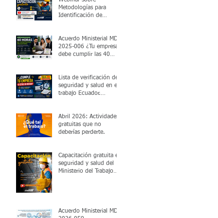
Metodologías para
Identificación de
Peligros y Evaluación de
Riesgos Laborales
Acuerdo Ministerial MDT-
2025-006 ¿Tu empresa
debe cumplir las 40
horas de capacitación
obligatoria?
Lista de verificación de
seguridad y salud en el
trabajo Ecuador.
Dashboard de
cumplimiento legal.
Valida en 5 minutos si
Abril 2026: Actividades
cumples con el MDT.
gratuitas que no
deberías perderte.
Capacitación gratuita en
seguridad y salud del
Ministerio del Trabajo
viernes 27 de marzo
2026 15:00
Acuerdo Ministerial MDT-