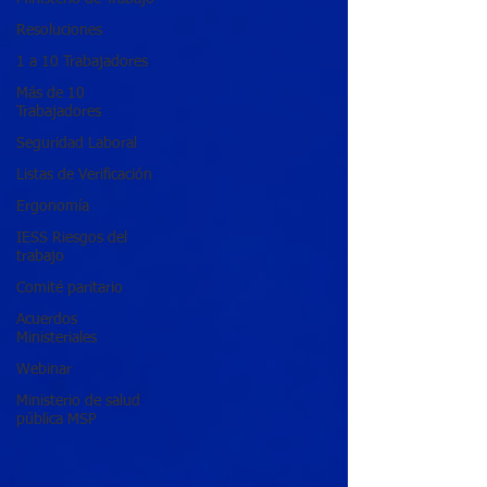
Resoluciones
1 a 10 Trabajadores
Más de 10
Trabajadores
Seguridad Laboral
Listas de Verificación
Ergonomía
IESS Riesgos del
trabajo
Comité paritario
Acuerdos
Ministeriales
Webinar
Ministerio de salud
pública MSP