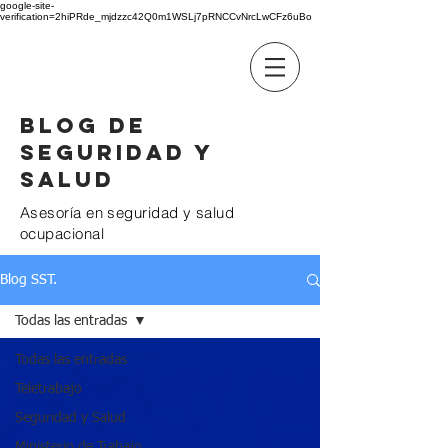
google-site-
verification=2hiPRde_mjdzzc42Q0m1WSLj7pRNCCvNrcLwCFz6uBo
BC GROUP
Blog de
seguridad y
salud
Asesoría en seguridad y salud
ocupacional
Blog SST.
Todas las entradas
Todas las entradas
Teletrabajo
Seguridad y Salud
Ministerio de Trabajo